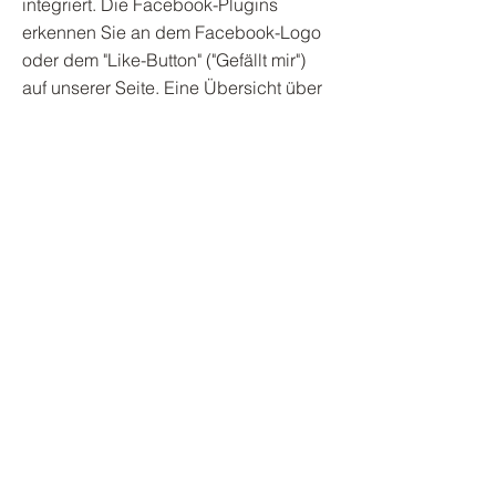
integriert. Die Facebook-Plugins
erkennen Sie an dem Facebook-Logo
oder dem "Like-Button" ("Gefällt mir")
auf unserer Seite. Eine Übersicht über
die Facebook-Plugins finden Sie hier:
http://developers.facebook.com/docs/
plugins/.
Wenn Sie unsere Seiten besuchen,
wird über das Plugin eine direkte
Verbindung zwischen Ihrem Browser
und dem Facebook-Server hergestellt.
Facebook erhält dadurch die
Information, dass Sie mit Ihrer IP-
Adresse unsere Seite besucht haben.
Wenn Sie den Facebook "Like-Button"
anklicken während Sie in Ihrem
Facebook-Account eingeloggt sind,
können Sie die Inhalte unserer Seiten